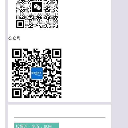
公众号
股票万一免五，低佣