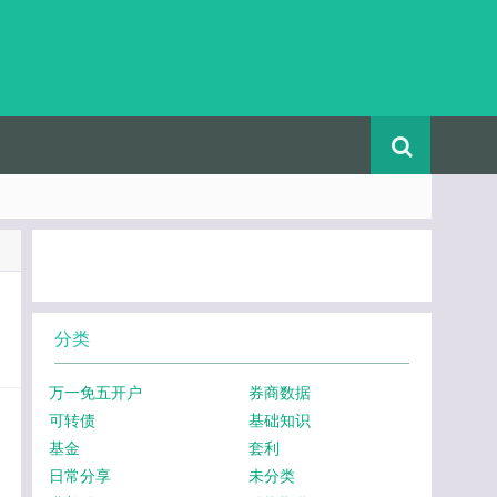
分类
万一免五开户
券商数据
可转债
基础知识
基金
套利
日常分享
未分类