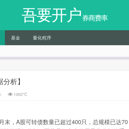
吾要开户
券商费率
基金
量化程序
据分析】
)
1062℃
年4月末，A股可转债数量已超过400只，总规模已达70