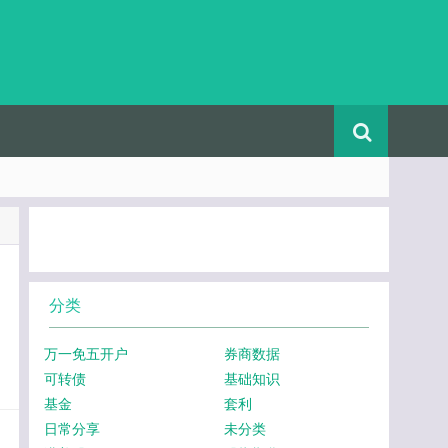
分类
万一免五开户
券商数据
可转债
基础知识
基金
套利
日常分享
未分类