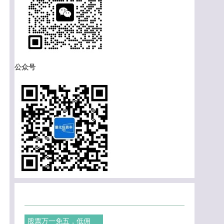
公众号
股票万一免五，低佣