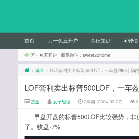
首页
万一免五开户
基础知识
可转债
万一免五开户，联系微信：sweet22home
基金
LOF套利卖出标普500LOF，一车盈利68 | 场
>
>
LOF套利卖出标普500LOF，一车盈利
基金
女子经理
2年前 (2024-03-27)
6
早盘开盘的标普500LOF比较强势，
了。收盘-7%