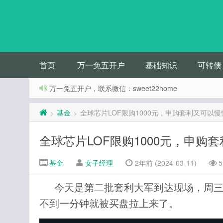
首页
万一免五开户
基础知识
可转债
万一免五开户，联系微信：sweet22home
基金
全球芯片LOF限购1000元，申购套利又可以
>
>
全球芯片LOF限购1000元，申购
基金
女子经理
2年前 (2024-03-11)
5
今天是第二批套利大军到达现场，周
不到一分钟就被买盘拉上来了。