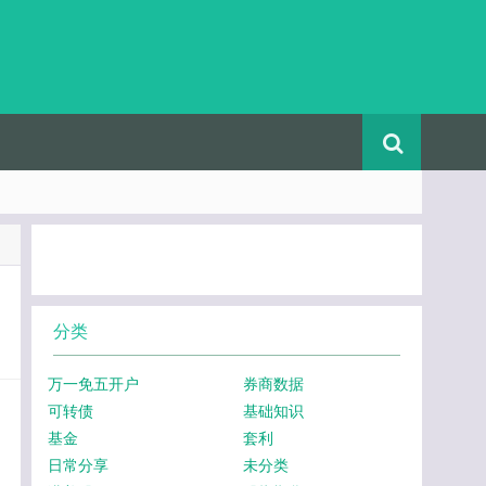
分类
万一免五开户
券商数据
可转债
基础知识
基金
套利
日常分享
未分类