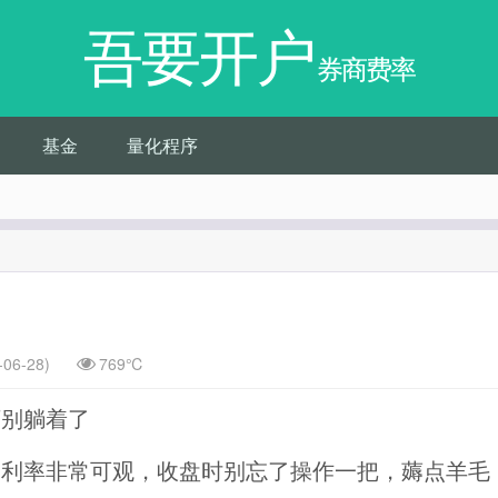
吾要开户
券商费率
基金
量化程序
06-28)
769℃
万别躺着了
购利率非常可观，收盘时别忘了操作一把，薅点羊毛