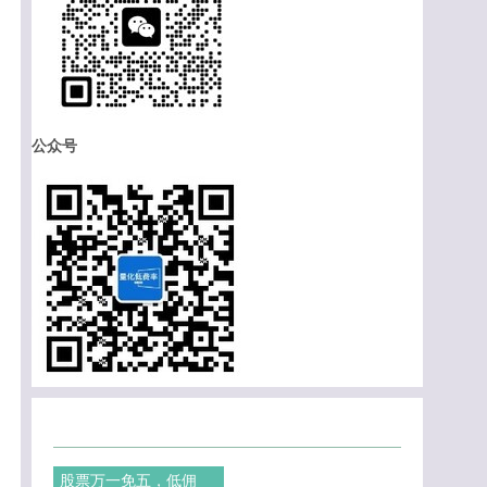
公众号
股票万一免五，低佣