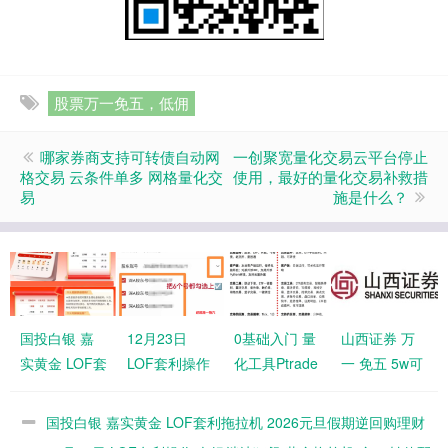
股票万一免五，低佣
哪家券商支持可转债自动网
一创聚宽量化交易云平台停止
格交易 云条件单多 网格量化交
使用，最好的量化交易补救措
易
施是什么？
国投白银 嘉
12月23日
0基础入门 量
山西证券 万
实黄金 LOF套
LOF套利操作
化工具Ptrade
一 免五 5w可
利拖拉机
白银继续狂飙
和QMT 选哪
开通量化交易
2026元旦假
黄金拖拉机
个比较好
软件Ptrade
国投白银 嘉实黄金 LOF套利拖拉机 2026元旦假期逆回购理财
期逆回购理财
金05转债配债