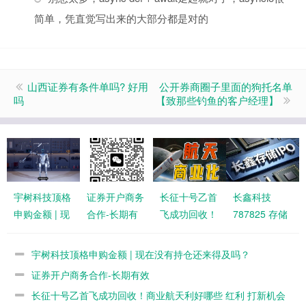
简单，凭直觉写出来的大部分都是对的
山西证券有条件单吗? 好用
公开券商圈子里面的狗托名单
吗
【致那些钓鱼的客户经理】
宇树科技顶格
证券开户商务
长征十号乙首
长鑫科技
申购金额 | 现
合作-长期有
飞成功回收！
787825 存储
在没有持仓还
效
商业航天利好
IPO 7月16日
来得及吗？
哪些 红利 打
科创板新股申
宇树科技顶格申购金额 | 现在没有持仓还来得及吗？
新机会
购 （附科创
证券开户商务合作-长期有效
板开通打新全
长征十号乙首飞成功回收！商业航天利好哪些 红利 打新机会
攻略）