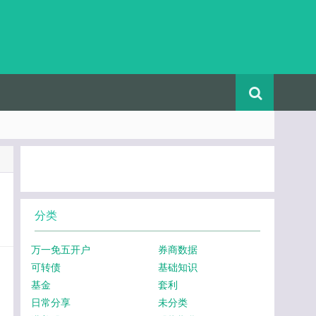
分类
万一免五开户
券商数据
可转债
基础知识
基金
套利
日常分享
未分类