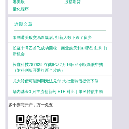
港美股
股指期货
量化程序
近期文章
限制港美股交易新规后, 打新人数下跌了多少
长征十号乙首飞成功回收！商业航天利好哪些 红利 打
新机会
长鑫科技787825 存储IPO 7月16日科创板新股申购
（附科创板开通打新全攻略）
龙大转债可能到期无法兑付 大批量转债提议下修
场内基金3 只主流创新药 ETF 对比｜肇民转债申购
多个券商开户，万一免五