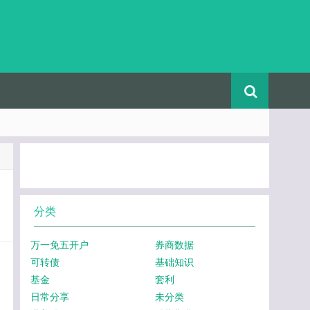
分类
万一免五开户
券商数据
可转债
基础知识
基金
套利
日常分享
未分类