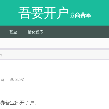
吾要开户
券商费率
基金
量化程序
？
14)
969℃
证券营业部开了户。