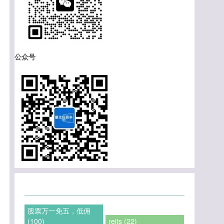
公众号
股票万一免五，低佣
(100)
reits (22)