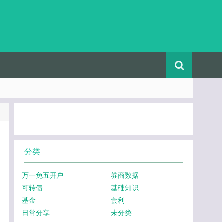
分类
万一免五开户
券商数据
可转债
基础知识
基金
套利
日常分享
未分类