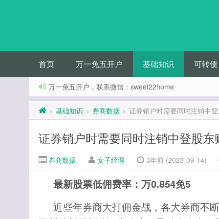
首页
万一免五开户
基础知识
可转债
万一免五开户，联系微信：sweet22home
基础知识
券商数据
证券销户时需要同时注销中登
>
>
>
证券销户时需要同时注销中登股东
券商数据
女子经理
3年前 (2023-09-14)
最新股票低佣费率：万0.854免5
近些年券商大打佣金战，各大券商不