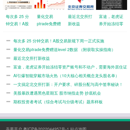
每次多 25 分
量化交易
最近北交所打
富途，老虎证
钟交易！A股
ptrade免费赠
新收益
券开始冻结零
交易新规下周
送level 2数据
资产账号和不
一正式实施
（附获取实操
动户，需要海
每次多 25 分钟交易！A股交易新规下周一正式实施
指南）
外居住证明重
量化交易ptrade免费赠送level 2数据 （附获取实操指南）
新激活
最近北交所打新收益
富途，老虎证券开始冻结零资产账号和不动户，需要海外居住证
明重新激活
AI引爆智能穿戴市场火热（10大核心相关概念龙头股名单）
一文搞定北交所打新：开户要求、碎股分配与高中签率秘诀！
（附测试答案）
美股暴跌遭遇黑色星期五 股市纳指走势 抄底机会
期权投资者考试（综合考试与分级考试）题库样板
吾要开户
粤ICP备2022044957号-1
站点地图