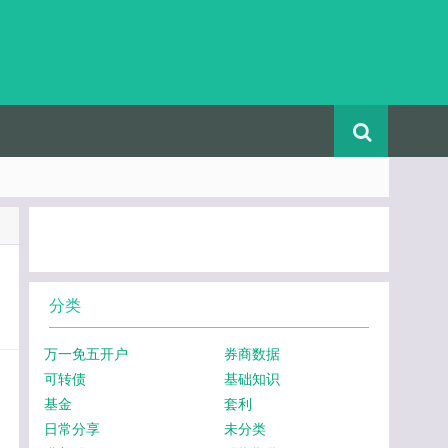
分类
万一免五开户
券商数据
可转债
基础知识
基金
套利
日常分享
未分类