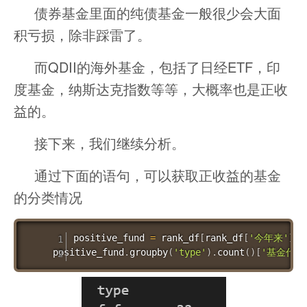
债券基金里面的纯债基金一般很少会大面
积亏损，除非踩雷了。
而QDII的海外基金，包括了日经ETF，印
度基金，纳斯达克指数等等，大概率也是正收
益的。
接下来，我们继续分析。
通过下面的语句，可以获取正收益的基金
的分类情况
positive_fund 
=
 rank_df
[
rank_df
[
'今年来'
]
>
0
positive_fund
.
groupby
(
'type'
)
.
count
(
)
[
'基金代码