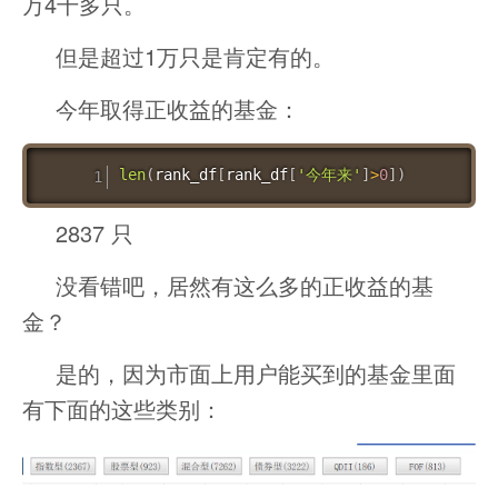
万4千多只。
但是超过1万只是肯定有的。
今年取得正收益的基金：
len
(
rank_df
[
rank_df
[
'今年来'
]
>
0
]
)
2837 只
没看错吧，居然有这么多的正收益的基
金？
是的，因为市面上用户能买到的基金里面
有下面的这些类别：