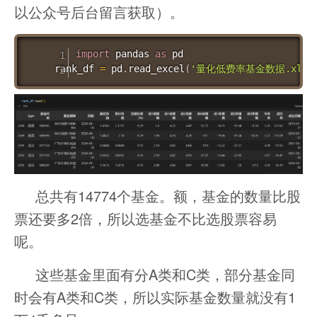
以公众号后台留言获取）。
import
 pandas 
as
 pd

rank_df 
=
 pd
.
read_excel
(
'量化低费率基金数据.xlsx
总共有14774个基金。额，基金的数量比股
票还要多2倍，所以选基金不比选股票容易
呢。
这些基金里面有分A类和C类，部分基金同
时会有A类和C类，所以实际基金数量就没有1