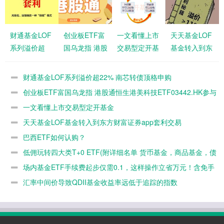
财通基金LOF
创业板ETF富
一文看懂上市
天天基金LOF
系列溢价超
国乌龙指 港股
交易型定开基
基金转入到东
22% 南芯转
通恒生港美科
金
方财富证券
债顶格申购
技
app套利交易
财通基金LOF系列溢价超22% 南芯转债顶格申购
ETF03442.HK
创业板ETF富国乌龙指 港股通恒生港美科技ETF03442.HK参与
参与SpaceX
SpaceX 南芯转债申购
一文看懂上市交易型定开基金
南芯转债申购
天天基金LOF基金转入到东方财富证券app套利交易
巴西ETF如何认购？
低佣玩转四大类T+0 ETF(附详细名单 货币基金，商品基金，债
券 跨境ETF）
场内基金ETF手续费起步仅需0.1，这样操作立省万元！含免手
续费的ETF
汇率中间价导致QDII基金收益率远低于追踪的指数