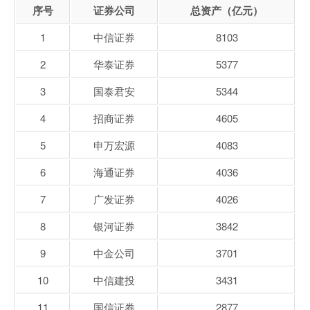
序号
证券公司
总资产（亿元）
1
中信证券
8103
2
华泰证券
5377
3
国泰君安
5344
4
招商证券
4605
5
申万宏源
4083
6
海通证券
4036
7
广发证券
4026
8
银河证券
3842
9
中金公司
3701
10
中信建投
3431
11
国信证券
2877