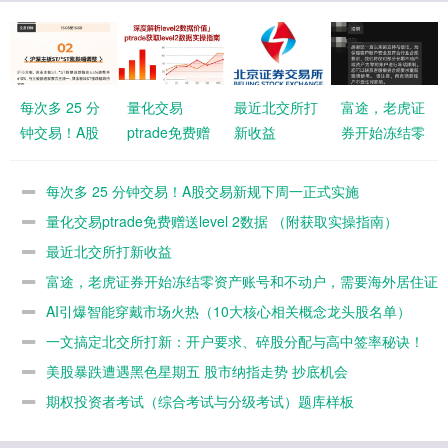
每次多 25 分
量化交易
最近北交所打
富途，老虎证
钟交易！A股
ptrade免费赠
新收益
券开始冻结零
交易新规下周
送level 2数据
资产账号和不
一正式实施
（附获取实操
动户，需要海
每次多 25 分钟交易！A股交易新规下周一正式实施
指南）
外居住证明重
量化交易ptrade免费赠送level 2数据 （附获取实操指南）
新激活
最近北交所打新收益
富途，老虎证券开始冻结零资产账号和不动户，需要海外居住证
明重新激活
AI引爆智能穿戴市场火热（10大核心相关概念龙头股名单）
一文搞定北交所打新：开户要求、碎股分配与高中签率秘诀！
（附测试答案）
美股暴跌遭遇黑色星期五 股市纳指走势 抄底机会
期权投资者考试（综合考试与分级考试）题库样板