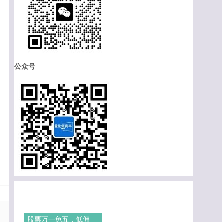
公众号
股票万一免五，低佣