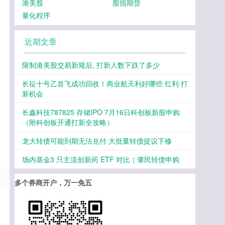
港美股
股指期货
量化程序
近期文章
限制港美股交易新规后, 打新人数下跌了多少
长征十号乙首飞成功回收！商业航天利好哪些 红利 打
新机会
长鑫科技787825 存储IPO 7月16日科创板新股申购
（附科创板开通打新全攻略）
龙大转债可能到期无法兑付 大批量转债提议下修
场内基金3 只主流创新药 ETF 对比｜肇民转债申购
多个券商开户，万一免五