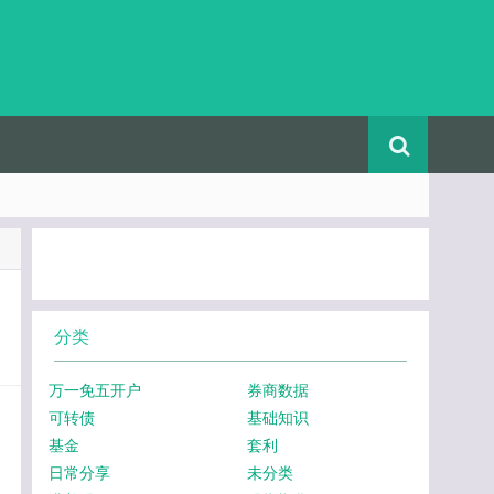
分类
万一免五开户
券商数据
可转债
基础知识
基金
套利
日常分享
未分类