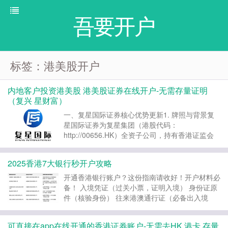
吾要开户
标签：港美股开户
内地客户投资港美股 港美股证券在线开户-无需存量证明
（复兴 星财富）
一、复星国际证券核心优势更新​​ ​​1. 牌照与背景​​ 复
星国际证券为复星集团（港股代码：
http://00656.HK）全资子公司，持有香港证监会 ​​
1/2/4/6/9类全金融牌照​​（中央编号：BOP677），
客户资金由汇丰银行、渣打银行独立托管，合规性
2025香港7大银行秒开户攻略
保障强。 ​​特...
开通香港银行账户？这份指南请收好！开户材料必
备！ 入境凭证（过关小票，证明入境） 身份证原
件（核验身份） 往来港澳通行证（必备出入境
证） 住址证明（地址一致可免） 香港可收短信的
手机号（方便验证） 推荐银行：首批 “跨境支付
可直接在app在线开通的香港证券账户-无需去HK 港卡 存量