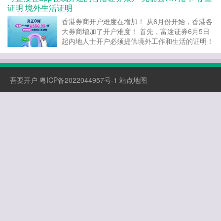
通” 银行，跨境支付便捷，优先选更省心。 小贴
证明 境外生活证明
士：建议同...
香港券商开户难度在增加！ 从6月份开始，香港各
大券商增加了开户难度！ 首先，富途证券6月5日
起内地人士开户必须提供境外工作和生活的证明！
然后，老虎证券于6月7号也是暂缓存量证明开
户，即使提交资料审核也很难通过了！ 其他券商
像长桥证券，华盛证券也需要海外居住证明了。
吾要开户
粤ICP备2022044957号-1
站点地图
有没有开户要...