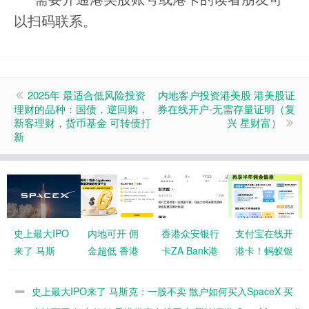
以扫码联系。
2025年 最适合低风险投资
内地客户投资港美股 港美股证
理财的品种：国债，逆回购，
券在线开户-无需存量证明（复
新客理财，货币基金 可转债打
兴 星财富）
新
史上最大IPO
内地可开 佣
香港众安银行
支付宝在线开
来了 马斯
金超低 香港
卡ZA Bank港
港卡！蚂蚁银
克：一股不卖
券商在线开户
卡开通指南
行澳门开户全
散户如何买入
腾达证券
邀请码
攻略 邀请
史上最大IPO来了 马斯克：一股不卖 散户如何买入SpaceX 买
SpaceX 买入
Giga Money
XS5574
码：