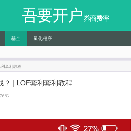
吾要开户
券商费率
基金
量化程序
F套利套利教程
？ | LOF套利套利教程
78℃