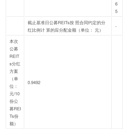
6
5
截止基准日公募REITs按 照合同约定的分
-
红比例计 算的应分配金额（单位： 元）
本次
公募
REIT
s分红
方案
（单
0.9492
位：
元/10
份公
募REI
Ts份
额）