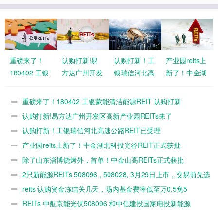
重磅来了！
认购打新!易
认购打新！工
产业园reits上
180402 工银
方达广州开发
银瑞信河北高
新了！中金湖
蒙能清洁能源
区高新产业园
速公路REIT
北科投光谷
REIT 认购打
REITs来了
已受理
REIT正式获
重磅来了！180402 工银蒙能清洁能源REIT 认购打新
新
批
认购打新!易方达广州开发区高新产业园REITs来了
认购打新！工银瑞信河北高速公路REIT已受理
产业园reits上新了！中金湖北科投光谷REIT正式获批
除了山东淄博烧烤外，首单！中金山高REITs正式获批
2只新能源REITs 508096 , 508028, 3月29日上市，交易前先选
ETF万0.5免5
reits 认购资金冻结关几天，场内基金费率低至万0.5免5
REITs 中航京能光伏508096 和中信建投国家电投新能源