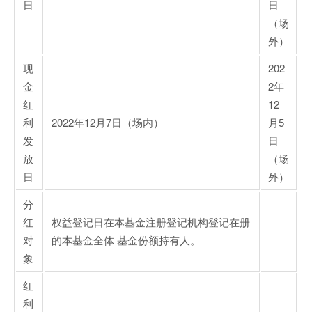
日
日
（场
外）
现
202
金
2年
红
12
利
2022年12月7日（场内）
月5
发
日
放
（场
日
外）
分
红
权益登记日在本基金注册登记机构登记在册
对
的本基金全体 基金份额持有人。
象
红
利