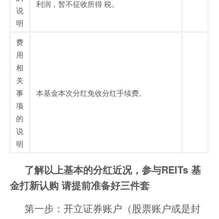
利润，暂不征收所得 税。
说
明
费
用
相
关
事
本基金本次分红免收分红手续费。
项
的
说
明
了解以上基本的分红近况，参与REITs 基
金打新认购 请提前准备好三件套
第一步：开立证券账户（股票账户或是封