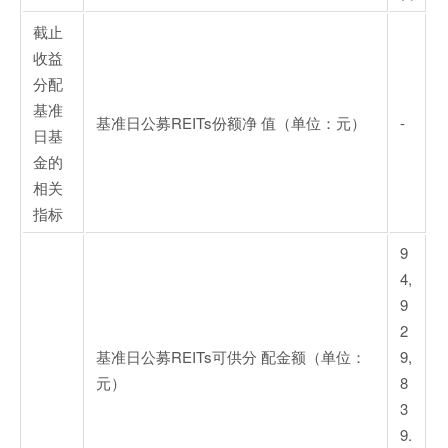
截止
收益
分配
基准
基准日公募REITs份额净 值（单位：元）
-
日基
金的
相关
指标
9
4,
9
2
基准日公募REITs可供分 配金额（单位：
9,
元）
8
3
9.