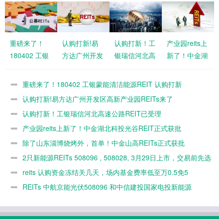
重磅来了！
认购打新!易
认购打新！工
产业园reits上
180402 工银
方达广州开发
银瑞信河北高
新了！中金湖
蒙能清洁能源
区高新产业园
速公路REIT
北科投光谷
REIT 认购打
REITs来了
已受理
REIT正式获
重磅来了！180402 工银蒙能清洁能源REIT 认购打新
新
批
认购打新!易方达广州开发区高新产业园REITs来了
认购打新！工银瑞信河北高速公路REIT已受理
产业园reits上新了！中金湖北科投光谷REIT正式获批
除了山东淄博烧烤外，首单！中金山高REITs正式获批
2只新能源REITs 508096 , 508028, 3月29日上市，交易前先选
ETF万0.5免5
reits 认购资金冻结关几天，场内基金费率低至万0.5免5
REITs 中航京能光伏508096 和中信建投国家电投新能源
508028 预估涨幅及收益率