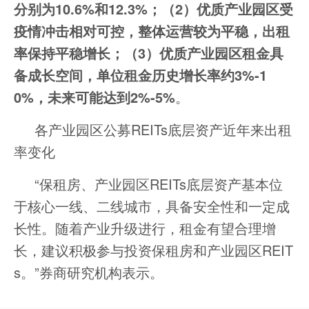
分别为10.6%和12.3%；（2）优质产业园区受
疫情冲击相对可控，整体运营较为平稳，出租
率保持平稳增长；（3）优质产业园区租金具
备成长空间，单位租金历史增长率约3%-1
0%，未来可能达到2%-5%
。
各产业园区公募REITs底层资产近年来出租
率变化
“保租房、产业园区REITs底层资产基本位
于核心一线、二线城市，具备安全性和一定成
长性。随着产业升级进行，租金有望合理增
长，建议积极参与投资保租房和产业园区REIT
s。”券商研究机构表示。