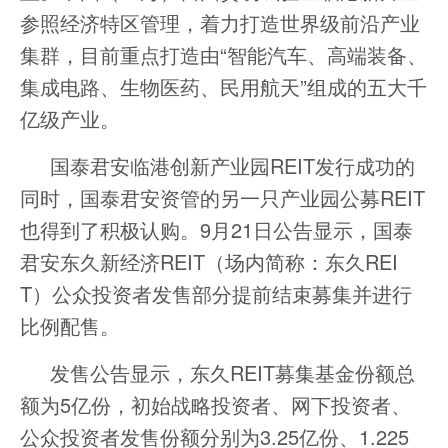
参照经济特区管理，着力打造世界级前沿产业
集群，目前重点打造由“智能汽车、高端装备、
集成电路、生物医药、民用航天”组成的五大千
亿级产业。
国泰君安临港创新产业园REIT发行成功的
同时，国泰君安资管的另一只产业园公募REIT
也得到了积极认购。9月21日公告显示，国泰
君安东久新经济REIT（场内简称：东久REI
T）公众投资者发售部分提前结束募集并进行
比例配售。
发售公告显示，东久REIT募集基金份额总
额为5亿份，初始战略投资者、网下投资者、
公众投资者发售份额分别为3.25亿份、1.225