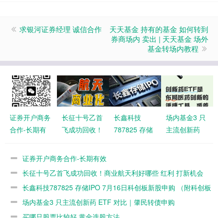
求银河证券经理 诚信合作
天天基金 持有的基金 如何转到
券商场内 卖出 | 天天基金 场外
基金转场内教程
证券开户商务
长征十号乙首
长鑫科技
场内基金3 只
合作-长期有
飞成功回收！
787825 存储
主流创新药
效
商业航天利好
IPO 7月16日
ETF 对比｜肇
哪些 红利 打
科创板新股申
民转债申购
证券开户商务合作-长期有效
新机会
购 （附科创
长征十号乙首飞成功回收！商业航天利好哪些 红利 打新机会
板开通打新全
长鑫科技787825 存储IPO 7月16日科创板新股申购 （附科创板
攻略）
开通打新全攻略）
场内基金3 只主流创新药 ETF 对比｜肇民转债申购
买哪只股票比较好 黄金选股方法