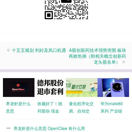
十五五规划 利好及风口机遇
A股创新药技术强势突围 板块
再掀热潮（附相关概念创新药
龙头股名单）
养龙虾是什么
收藏好了！德
量化程序化交
华为mate80
意思
邦股份 现金
易、自动交
系列 产业链
OpenClaw 有
选择权套利机
易、算法交
核心风口概念
什么用
会股权登记实
易、黑匣子交
股名单
养龙虾是什么意思 OpenClaw 有什么用