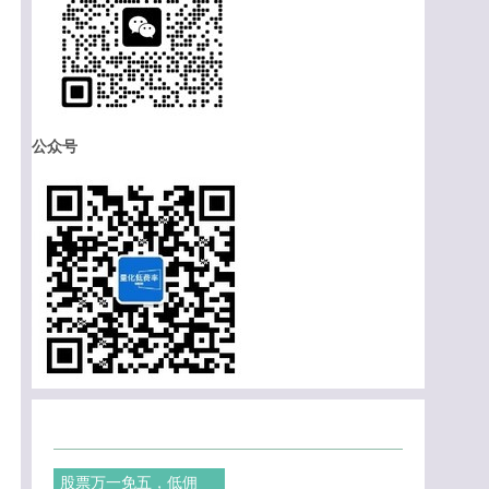
公众号
股票万一免五，低佣