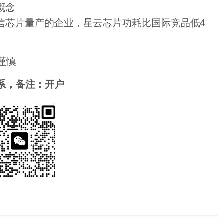
概念
信芯片量产的企业，星云芯片功耗比国际竞品低4
谨慎
系，备注：开户