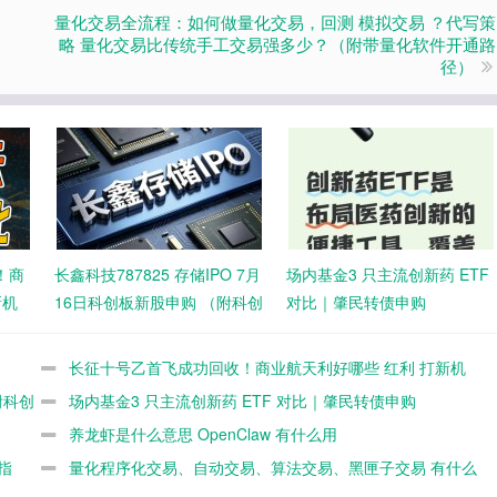
量化交易全流程：如何做量化交易，回测 模拟交易 ？代写策
略 量化交易比传统手工交易强多少？（附带量化软件开通路
径）
！商
长鑫科技787825 存储IPO 7月
场内基金3 只主流创新药 ETF
新机
16日科创板新股申购 （附科创
对比｜肇民转债申购
板开通打新全攻略）
长征十号乙首飞成功回收！商业航天利好哪些 红利 打新机
附科创
会
场内基金3 只主流创新药 ETF 对比｜肇民转债申购
养龙虾是什么意思 OpenClaw 有什么用
指
量化程序化交易、自动交易、算法交易、黑匣子交易 有什么