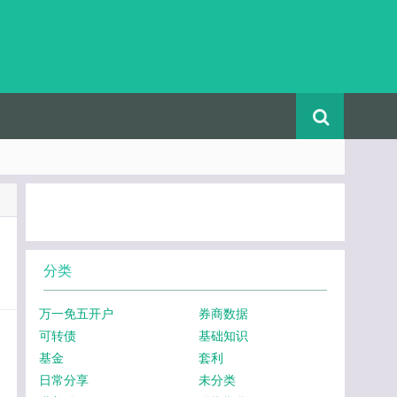
分类
万一免五开户
券商数据
可转债
基础知识
基金
套利
日常分享
未分类