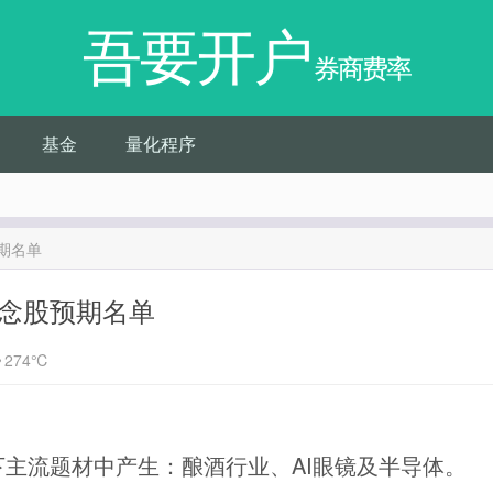
吾要开户
券商费率
基金
量化程序
期名单
概念股预期名单
274℃
下主流题材中产生：酿酒行业、AI眼镜及半导体。