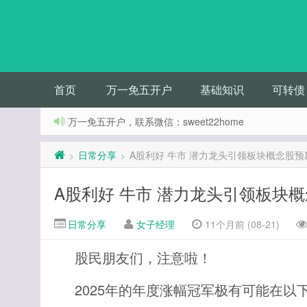
首页
万一免五开户
基础知识
可转债
万一免五开户，联系微信：sweet22home
日常分享
A股利好 牛市 潜力龙头引领板块概念股预
>
>
A股利好 牛市 潜力龙头引领板块
日常分享
女子经理
11个月前 (08-21)
股民朋友们，注意啦！
2025年的年度涨幅冠军极有可能在以