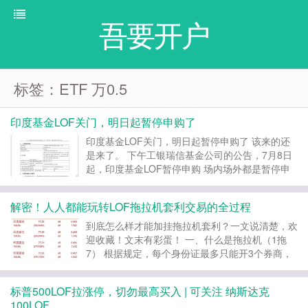
吾要开户
标签：ETF 万0.5
印度基金LOF关门，明日起暂停申购了
印度基金LOF关门，明日起暂停申购了 该来的还
是来了。 下午工银瑞信基金公司的公告，7月8日
起，印度基金LOF暂停申购 场内场外都是暂停申
购的了，日常套利3剑客，印度基金先倒下了。 鉴
于目前海外QDII的火热，并且印度基金LOF是国内
解密！人人都能玩转LOF拖拉机套利交易的全过程
唯一的一个投资印度股票市场的场内外基金，以
至...
到底怎么样才能加挂拖拉机套利？一文说清楚，欢
迎收藏！文末有彩蛋！ 一、什么是拖拉机（1拖
7） 根据规定，每个身份证最多只能开3个券商，
也就是每人最多开3个沪A账户，3个深A账户，3个
上海封基账户，3个深圳封基账户。 上面说的把6
标普500LOF拉涨停，切勿最高买入 | 可关注 纳斯达克
个不同的基金账户集中绑定加挂到1个券商下面，
100LOF