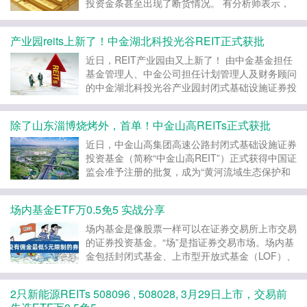
投资金条甚至出现了断货情况。 有分析师表示，
最近一年金价急升超过400美元，主要是受全球经
济疲软、各国宽松货币政策以及新冠疫情等因素的
产业园reits上新了！中金湖北科投光谷REIT正式获批
共同作用。在下半年，金价有望再创新高。 国际
金价持续上涨...
近日，REIT产业园由又上新了！ 由中金基金担任
基金管理人、中金公司担任计划管理人及财务顾问
的中金湖北科投光谷产业园封闭式基础设施证券投
资基金 简称“中金湖北科投光谷REIT”中金湖北科
投光谷REIT正式获批！ 上市日期欢迎留意本站最
除了山东淄博烧烤外，首单！中金山高REITs正式获批
新消息，通常reits认购时可选场内基金认购方...
近日，中金山高集团高速公路封闭式基础设施证券
投资基金（简称“中金山高REIT”）正式获得中国证
监会准予注册的批复，成为“黄河流域生态保护和
高质量发展”国家重大战略区域和山东省首单获批
的基础设施公募REITs项目。 上市日期留意本站最
场内基金ETF万0.5免5 实战分享
新消息，通常reits认购时可选场内基金认购方式...
场内基金是像股票一样可以在证券交易所上市交易
的证券投资基金。“场”是指证券交易市场。场内基
金包括封闭式基金、上市型开放式基金（LOF）、
交易型开放式基金（ETF）和分级基金等。 既然
是涉及到交易，就不免要有交易费率，之前傻更更
2只新能源REITs 508096 , 508028, 3月29日上市，交易前
到官网开通默认万三，但通过vip渠道（**文末扫