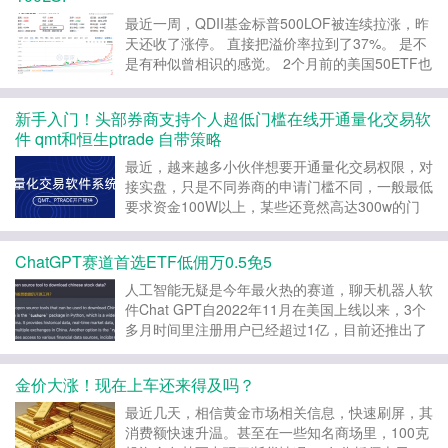
就是一拖...
最近一周，QDII基金标普500LOF被连续拉涨，昨
天还收了涨停。 直接把溢价率拉到了37%。 是不
是有种似曾相识的感觉。 2个月前的美国50ETF也
遭遇类似的情况。最后在高溢价买进去的人，就尘
归尘，土归土了。怎么上去就怎么下来。 现在也
新手入门！头部券商支持个人超低门槛在线开通量化交易软
是极力不赞成你去买入标普500LOF...
件 qmt和恒生ptrade 自带策略
最近，越来越多小伙伴想要开通量化交易权限，对
接实盘，只是不同券商的申请门槛不同，一般最低
要求资金100W以上，某些还竟然高达300w的门
槛，所以大多只能望“量”兴叹！ 但现在重磅福利来
了，通过笔者VIP链接可以获取超低门槛可开通量
ChatGPT赛道首选ETF低佣万0.5免5
化交易权限（账户首月保持入金2w即可） 同时，
该头...
人工智能无疑是今年最火热的赛道，聊天机器人软
件Chat GPT自2022年11月在美国上线以来，3个
多月时间里注册用户已经超过1亿，目前还推出了
付费版本，逐渐实现从烧钱到赚钱的转变。 该赛
道现今如此火热，从而笔者也留意到相关的场内基
金价大涨！现在上车还来得及吗？
金且投资于信息技术和创新产业的基金今年以来也
有较...
最近几天，相信黄金市场相关信息，快速刷屏，其
消费额快速升温。甚至在一些知名商场里，100克