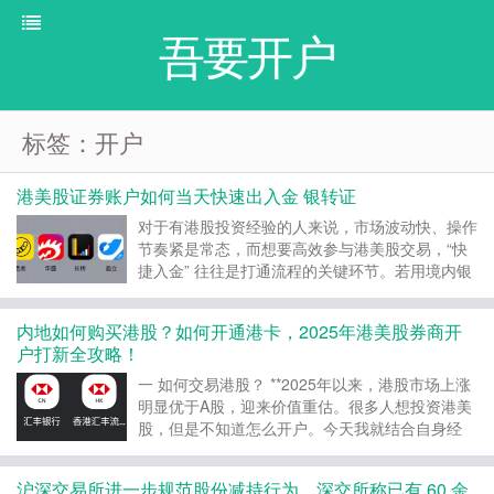
吾要开户
标签：开户
港美股证券账户如何当天快速出入金 银转证
对于有港股投资经验的人来说，市场波动快、操作
节奏紧是常态，而想要高效参与港美股交易，“快
捷入金” 往往是打通流程的关键环节。若用境内银
行卡入金，虽不用额外办卡，但不仅存在入金失败
的风险（失败后还会损失手续费），且无法完成出
内地如何购买港股？如何开通港卡，2025年港美股券商开
金操作。 相比之下，一张香港银行卡堪称 “港股入
户打新全攻略！
场通行证”...
一 如何交易港股？ **2025年以来，港股市场上涨
明显优于A股，迎来价值重估。很多人想投资港美
股，但是不知道怎么开户。今天我就结合自身经
验，为大家带来港卡与美股券商开户教程。 内地
投资者参与港股交易的主流方式： 港股通 港股通
沪深交易所进一步规范股份减持行为，深交所称已有 60 余