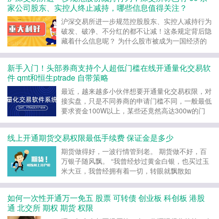
是内地投资者参与港股交易最便捷的渠道之一。
家公司股东、实控人终止减持，哪些信息值得关注？
*1...
沪深交易所进一步规范控股股东、实控人减持行为
破发、破净、不分红的都不让减！这条规定背后隐
藏着什么信息呢？ 为什么股市被成为一国经济的
晴雨表呢？原因在于上市公司的分红机制。我们之
所以愿意以当前价格买入某只股票，原始逻辑是认
新手入门！头部券商支持个人超低门槛在线开通量化交易软
为这家公司以后经营会越来越好，分红会越来越
件 qmt和恒生ptrade 自带策略
多。如果一家公司...
最近，越来越多小伙伴想要开通量化交易权限，对
接实盘，只是不同券商的申请门槛不同，一般最低
要求资金100W以上，某些还竟然高达300w的门
槛，所以大多只能望“量”兴叹！ 但现在重磅福利来
了，通过笔者VIP链接可以获取超低门槛可开通量
线上开通期货交易权限最低手续费 保证金是多少
化交易权限（账户首月保持入金2w即可） 同时，
该头...
期货做得好，一波行情管到老。 期货做不好，百
万银子随风飘。 “我曾经炒过黄金白银，也买过玉
米大豆，我曾经拥有着一切，转眼就飘散如
烟”——朴树的《平凡之路》改一改活脱脱就是期
货做 不好的《爆仓之路》 所以，如果想要进入期
如何一次性开通万一免五 股票 可转债 创业板 科创板 港股
货市场的小伙伴们，务必提前做足功课，知己知彼
通 北交所 期权 期货 权限
百战百胜,今天这篇...